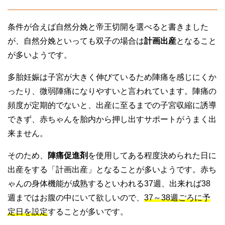
条件が合えば自然分娩と帝王切開を選べると書きました
が、自然分娩といっても双子の場合は
計画出産
となること
が多いようです。
多胎妊娠は子宮が大きく伸びているため陣痛を感じにくか
ったり、微弱陣痛になりやすいと言われています。陣痛の
頻度が定期的でないと、出産に至るまでの子宮収縮に誘導
できず、赤ちゃんを胎内から押し出すサポートがうまく出
来ません。
そのため、
陣痛促進剤
を使用してある程度決められた日に
出産をする「計画出産」となることが多いようです。赤ち
ゃんの身体機能が成熟するといわれる37週、出来れば38
週まではお腹の中にいて欲しいので、
37～38週ごろに予
定日を設定
することが多いです。