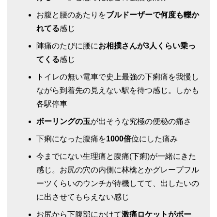
お腹と腰のあたりを
ブルドーザーで何度も轢か
れてる
感じ
陣痛のたびに腰に
お相撲さんが3人くらい乗っ
てくる
感じ
トイレの無い電車で史上最強の下痢痛を我慢し
ながら到着先の見えない駅を待つ感じ。しかも
各駅停車
ボーリングの玉
が出そうな究極の便秘の痛さ
下痢になった腹痛を
1000倍
位にした痛み
今までにない生理痛と腹痛(下痢)が一緒にきた
感じ。お尻の穴の内側に林檎とかグレープフル
ーツくらいのウンチが待機してて、出したいの
に出させてもらえない感じ
お尻から下腹部にかけて
激痛ロケットがボー