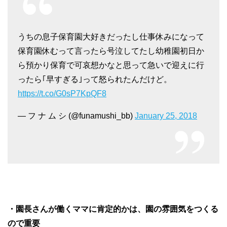
うちの息子保育園大好きだったし仕事休みになって
保育園休むって言ったら号泣してたし幼稚園初日か
ら預かり保育で可哀想かなと思って急いで迎えに行
ったら｢早すぎる｣って怒られたんだけど。
https://t.co/G0sP7KpQF8
— フ ナ ム シ (@funamushi_bb)
January 25, 2018
・園長さんが働くママに肯定的かは、園の雰囲気をつくる
ので重要