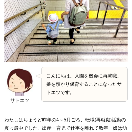
こんにちは。入園を機会に再就職、
娘を預かり保育することになったサ
トエツです。
サトエツ
わたしはちょうど昨年の
4
～
5
月ごろ、転職(再就職)活動の
真っ最中でした。出産・育児で仕事を離れて数年、娘は幼