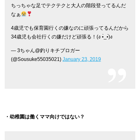
ちっちゃな足でテクテクと大人の階段登ってるんだ
なぁ
4歳児でも保育園行くの嫌なのに頑張ってるんだから
34歳児も会社行くの嫌だけど頑張る！(ง •̀_•́)ง
— 3ちゃん@釣りキチブロガー
(@Sousuke55035021)
January 23, 2019
・幼稚園は働くママ向けではない？