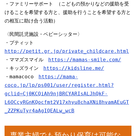
・ファミリーサポート （こどもの預かりなどの援助を受
けることを希望する方と、援助を行うことを希望する方と
の相互に助け合う活動）
〈民間託児施設・ベビーシッター〉
・プティット　
http://petit.gr.jp/private_childcare.html
・ママズスマイル　
https://mamas-smile.com/
・キッズライン　
https://kidsline.me/
・mamacoco　
https://mama-
coco.jp/lp/ps001/user/register.html?
gclid=Cj0KCQiAh9njBRCYARIsALJhQkF-
L6OCcyRGnKQocfmt2V17xhyu8chaXNi8hvamAEuGT
_ZZPKuTyr4aAgIQEALw_wcB
専業主婦でも預かり保育は可能な