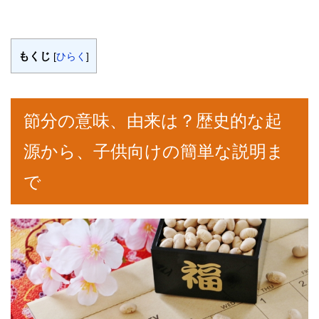
もくじ
[
ひらく
]
節分の意味、由来は？歴史的な起
源から、子供向けの簡単な説明ま
で