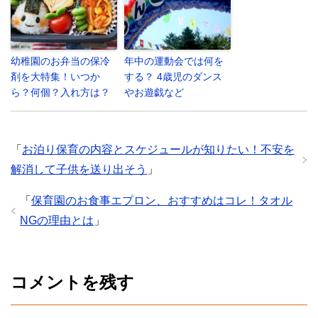
幼稚園のお弁当の保冷
年中の運動会では何を
剤を大特集！いつか
する？ 4歳児のダンス
ら？何個？入れ方は？
やお遊戯など
「
お泊り保育の内容とスケジュールが知りたい！不安を
解消して子供を送り出そう
」
「
保育園のお食事エプロン、おすすめはコレ！タオル
NGの理由とは
」
コメントを残す