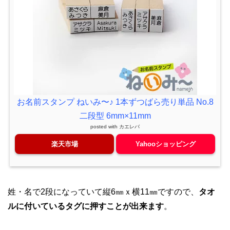
お名前スタンプ ねいみ〜♪ 1本ずつばら売り単品 No.8
二段型 6mm×11mm
posted with
カエレバ
楽天市場
Yahooショッピング
姓・名で2段になっていて縦6㎜ｘ横11㎜ですので、
タオ
ルに付いているタグに押すことが出来ます
。