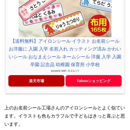
【送料無料】アイロンシール イラスト お名前シール
お洋服に 入園 入学 名前入れ カッティング済み かわい
いシール おなまえシール ネームシール 洋服 入学 入園
卒園 記念品 幼稚園 保育所 小学校
posted with
カエレバ
楽天市場
Yahooショッピング
上のお名前シール工場さんのアイロンシールとよく似てい
ます。イラストも色もカラフルで子どもはきっと喜ぶと思
います。