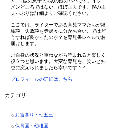
す。2歳の息子と0歳の娘のパパです。イク
メンどころではない。ほぼ主夫です。僕の主
夫っぷりは詳細よりご確認ください。
ここでは、ライターである育児ママたちが経
験談、失敗談を赤裸々に分かち合い、ではど
うすれば良かったのか？を育児書レベルでお
届けします。
ご自身の状況と重ねながら読まれると楽しく
役立つと思います。大変な育児を、笑いと知
恵に変えられましたら幸いです＾＾
プロフィールの詳細はこちら
カテゴリー
お宮参り・七五三
保育園・幼稚園