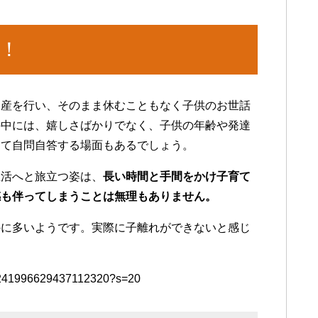
！
出産を行い、そのまま休むこともなく子供のお世話
の中には、嬉しさばかりでなく、子供の年齢や発達
して自問自答する場面もあるでしょう。
生活へと旅立つ姿は、
長い時間と手間をかけ子育て
感も伴ってしまうことは無理もありません。
外に多いようです。実際に子離れができないと感じ
/1241996629437112320?s=20