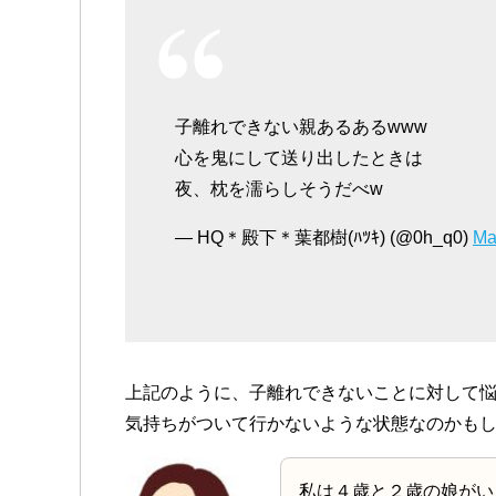
子離れできない親あるあるwww
心を鬼にして送り出したときは
夜、枕を濡らしそうだべw
— HQ＊殿下＊葉都樹(ﾊﾂｷ) (@0h_q0)
Ma
上記のように、子離れできないことに対して
気持ちがついて行かないような状態なのかも
私は４歳と２歳の娘がい