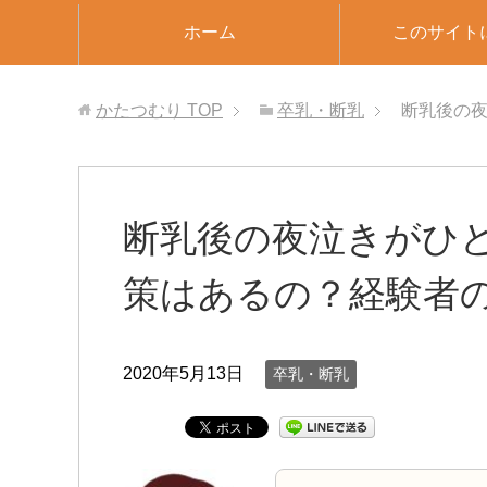
ホーム
このサイト
かたつむり
TOP
卒乳・断乳
断乳後の
断乳後の夜泣きがひ
策はあるの？経験者
2020年5月13日
卒乳・断乳