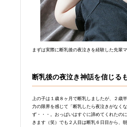
まずは実際に断乳後の夜泣きを経験した先輩
断乳後の夜泣き神話を信じる
上の子は１歳８ヶ月で断乳しましたが、２歳
力の限界を感じて「断乳したら夜泣きがなく
ず・・・。おっぱいはすぐに諦めてくれたの
きます（笑）でも２人目は断乳６日目から、