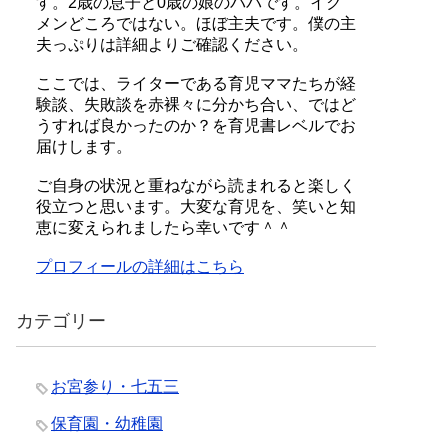
す。2歳の息子と0歳の娘のパパです。イク
メンどころではない。ほぼ主夫です。僕の主
夫っぷりは詳細よりご確認ください。
ここでは、ライターである育児ママたちが経
験談、失敗談を赤裸々に分かち合い、ではど
うすれば良かったのか？を育児書レベルでお
届けします。
ご自身の状況と重ねながら読まれると楽しく
役立つと思います。大変な育児を、笑いと知
恵に変えられましたら幸いです＾＾
プロフィールの詳細はこちら
カテゴリー
お宮参り・七五三
保育園・幼稚園