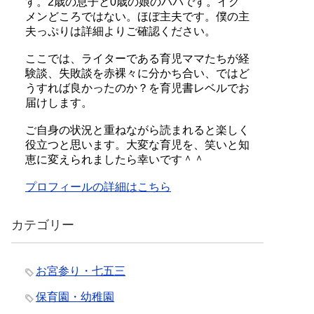
す。2歳の息子と0歳の娘のパパです。イク
メンどころではない。ほぼ主夫です。僕の主
夫っぷりは詳細よりご確認ください。
ここでは、ライターである育児ママたちが経
験談、失敗談を赤裸々に分かち合い、ではど
うすれば良かったのか？を育児書レベルでお
届けします。
ご自身の状況と重ねながら読まれると楽しく
役立つと思います。大変な育児を、笑いと知
恵に変えられましたら幸いです＾＾
プロフィールの詳細はこちら
カテゴリー
お宮参り・七五三
保育園・幼稚園