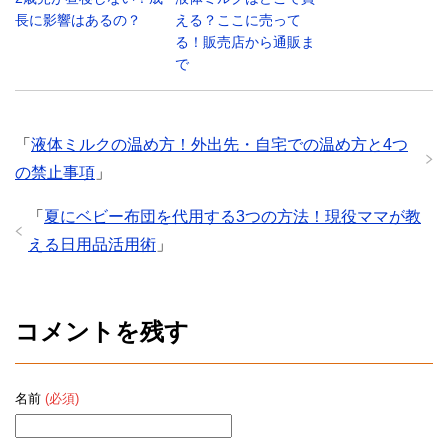
長に影響はあるの？
える？ここに売って
る！販売店から通販ま
で
「
液体ミルクの温め方！外出先・自宅での温め方と4つ
の禁止事項
」
「
夏にベビー布団を代用する3つの方法！現役ママが教
える日用品活用術
」
コメントを残す
名前
(必須)